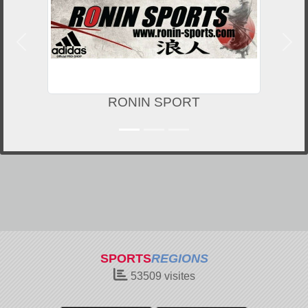
Précedent
Suiv
RONIN SPORT
SPORTS
REGIONS
53509
visites