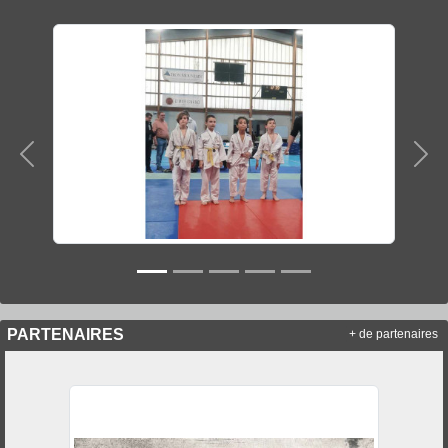
Précedent
Sui
PARTENAIRES
+ de partenaires