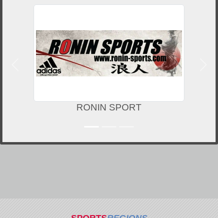
Précedent
Suiv
RONIN SPORT