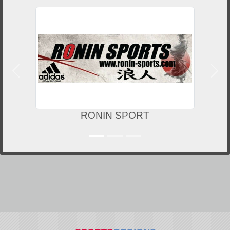
Précedent
Suiv
RONIN SPORT