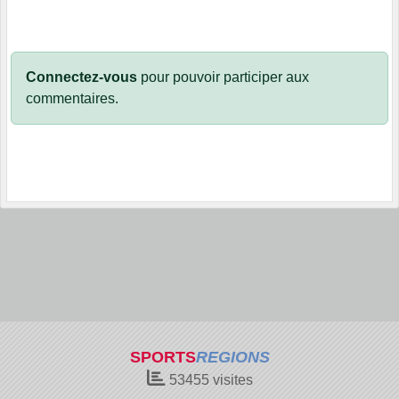
Connectez-vous
pour pouvoir participer aux
commentaires.
SPORTS
REGIONS
53455
visites