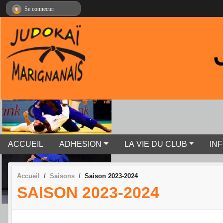
Panneau de gestion des cookies
Se connecter
ACCUEIL
ADHESION
LA VIE DU CLUB
IN
Accueil
Saisons
Saison 2023-2024
SAISON 2023-2024