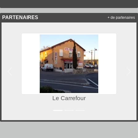
PARTENAIRES
+ de partenaires
Précedent
Suiv
Le Carrefour